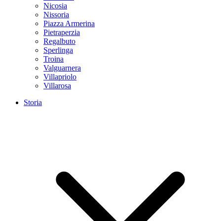
Nicosia
Nissoria
Piazza Armerina
Pietraperzia
Regalbuto
Sperlinga
Troina
Valguarnera
Villapriolo
Villarosa
Storia