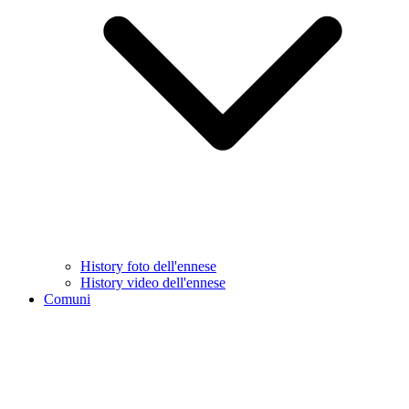
History foto dell'ennese
History video dell'ennese
Comuni