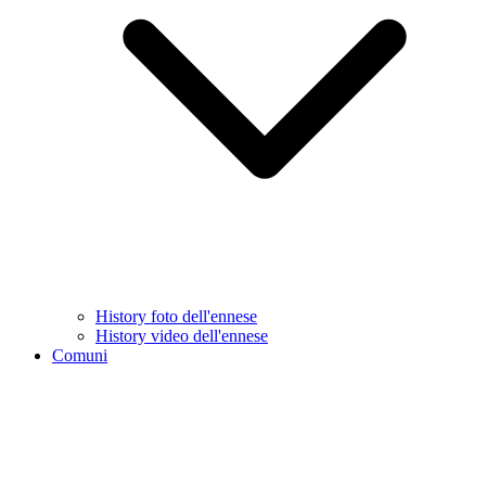
History foto dell'ennese
History video dell'ennese
Comuni