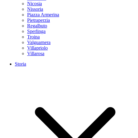
Nicosia
Nissoria
Piazza Armerina
Pietraperzia
Regalbuto
Sperlinga
Troina
Valguarnera
Villapriolo
Villarosa
Storia