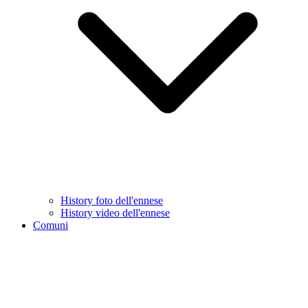
History foto dell'ennese
History video dell'ennese
Comuni