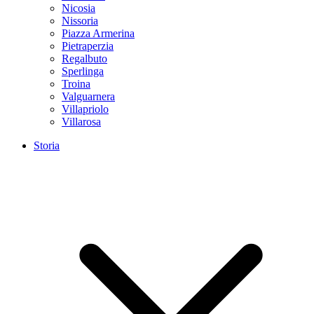
Nicosia
Nissoria
Piazza Armerina
Pietraperzia
Regalbuto
Sperlinga
Troina
Valguarnera
Villapriolo
Villarosa
Storia