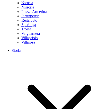
Nicosia
Nissoria
Piazza Armerina
Pietraperzia
Regalbuto
Sperlinga
Troina
Valguarnera
Villapriolo
Villarosa
Storia