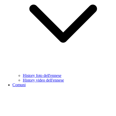
History foto dell'ennese
History video dell'ennese
Comuni