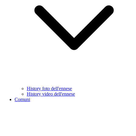
History foto dell'ennese
History video dell'ennese
Comuni