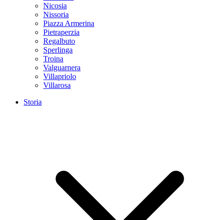
Nicosia
Nissoria
Piazza Armerina
Pietraperzia
Regalbuto
Sperlinga
Troina
Valguarnera
Villapriolo
Villarosa
Storia