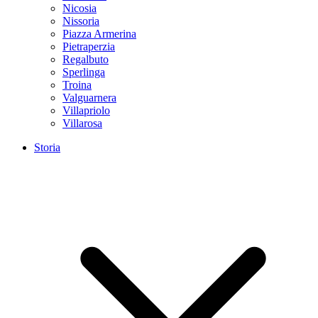
Nicosia
Nissoria
Piazza Armerina
Pietraperzia
Regalbuto
Sperlinga
Troina
Valguarnera
Villapriolo
Villarosa
Storia