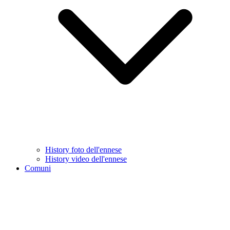
History foto dell'ennese
History video dell'ennese
Comuni