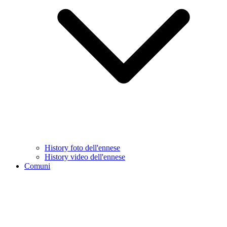
History foto dell'ennese
History video dell'ennese
Comuni