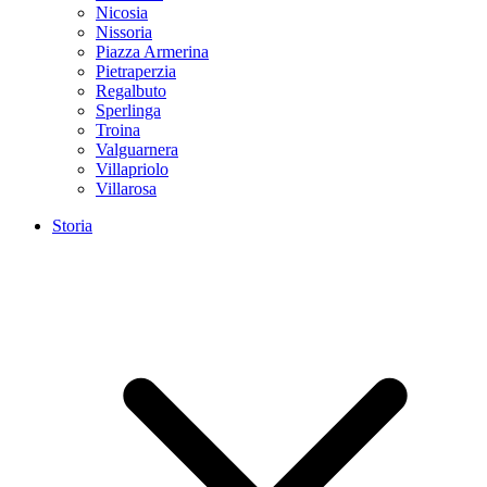
Nicosia
Nissoria
Piazza Armerina
Pietraperzia
Regalbuto
Sperlinga
Troina
Valguarnera
Villapriolo
Villarosa
Storia