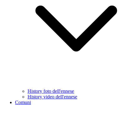
History foto dell'ennese
History video dell'ennese
Comuni