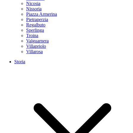
Nicosia
Nissoria
Piazza Armerina
Pietraperzia
Regalbuto
Sperlinga
Troina
Valguarnera
Villapriolo
Villarosa
Storia