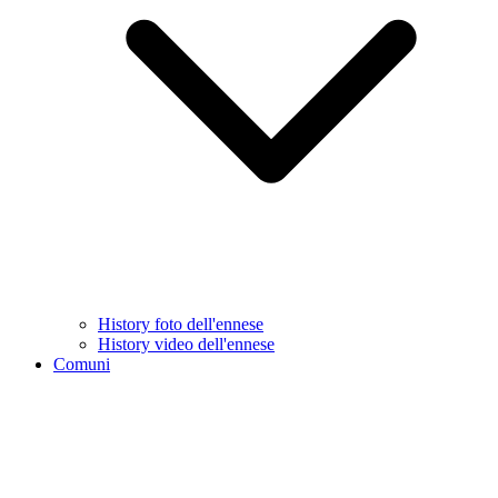
History foto dell'ennese
History video dell'ennese
Comuni