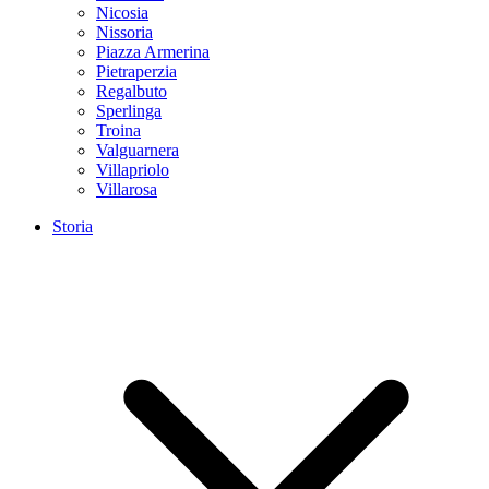
Nicosia
Nissoria
Piazza Armerina
Pietraperzia
Regalbuto
Sperlinga
Troina
Valguarnera
Villapriolo
Villarosa
Storia