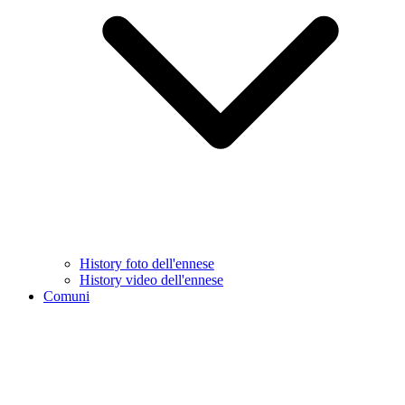
History foto dell'ennese
History video dell'ennese
Comuni