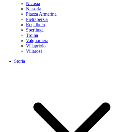
Nicosia
Nissoria
Piazza Armerina
Pietraperzia
Regalbuto
Sperlinga
Troina
Valguarnera
Villapriolo
Villarosa
Storia