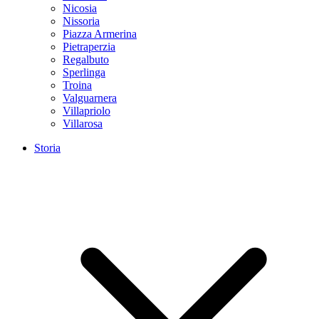
Nicosia
Nissoria
Piazza Armerina
Pietraperzia
Regalbuto
Sperlinga
Troina
Valguarnera
Villapriolo
Villarosa
Storia