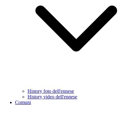
History foto dell'ennese
History video dell'ennese
Comuni