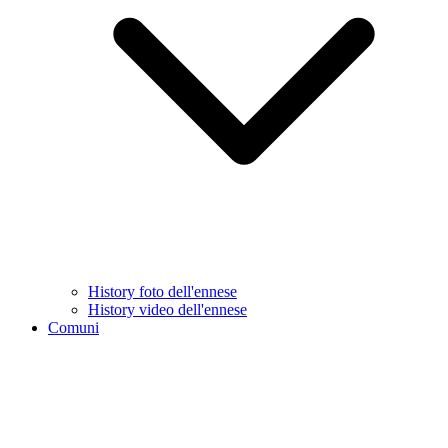
History foto dell'ennese
History video dell'ennese
Comuni