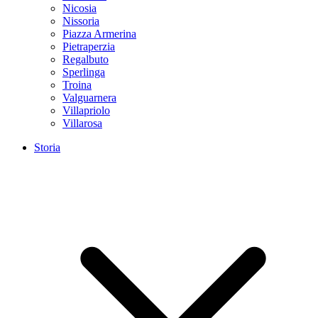
Nicosia
Nissoria
Piazza Armerina
Pietraperzia
Regalbuto
Sperlinga
Troina
Valguarnera
Villapriolo
Villarosa
Storia