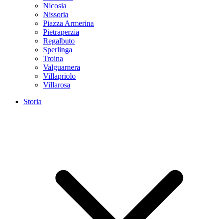
Nicosia
Nissoria
Piazza Armerina
Pietraperzia
Regalbuto
Sperlinga
Troina
Valguarnera
Villapriolo
Villarosa
Storia