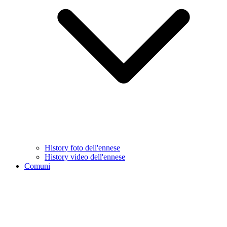
History foto dell'ennese
History video dell'ennese
Comuni