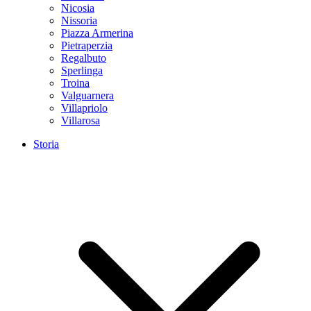
Nicosia
Nissoria
Piazza Armerina
Pietraperzia
Regalbuto
Sperlinga
Troina
Valguarnera
Villapriolo
Villarosa
Storia