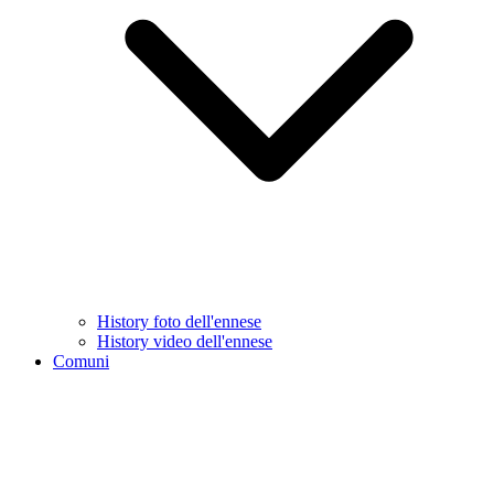
History foto dell'ennese
History video dell'ennese
Comuni