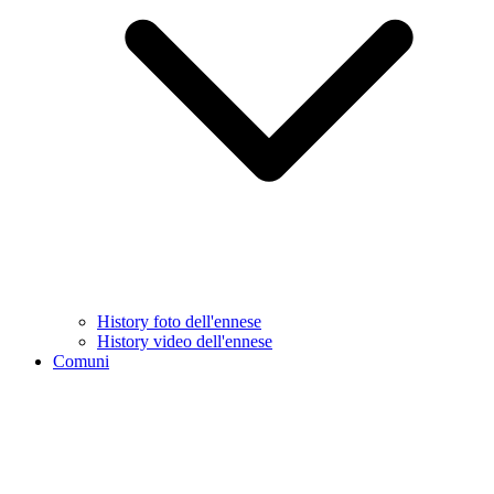
History foto dell'ennese
History video dell'ennese
Comuni