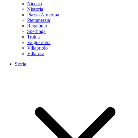
Nicosia
Nissoria
Piazza Armerina
Pietraperzia
Regalbuto
Sperlinga
Troina
Valguarnera
Villapriolo
Villarosa
Storia