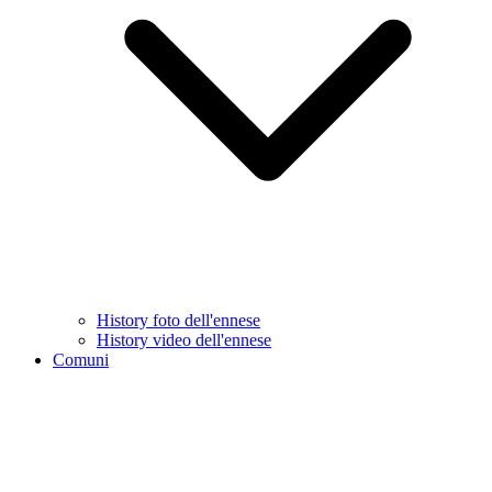
History foto dell'ennese
History video dell'ennese
Comuni