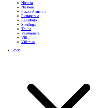
Nicosia
Nissoria
Piazza Armerina
Pietraperzia
Regalbuto
Sperlinga
Troina
Valguarnera
Villapriolo
Villarosa
Storia