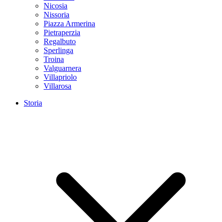
Nicosia
Nissoria
Piazza Armerina
Pietraperzia
Regalbuto
Sperlinga
Troina
Valguarnera
Villapriolo
Villarosa
Storia