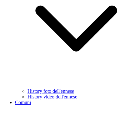
History foto dell'ennese
History video dell'ennese
Comuni