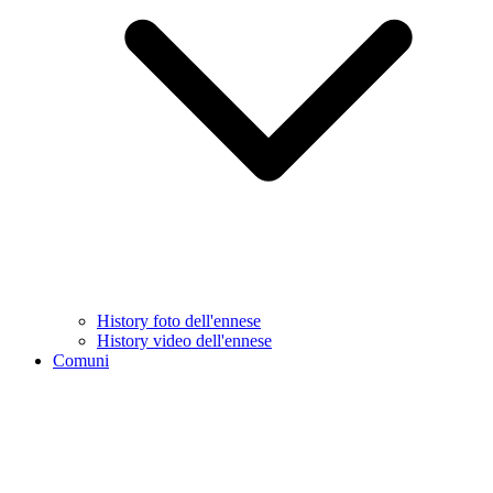
History foto dell'ennese
History video dell'ennese
Comuni