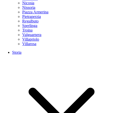
Nicosia
Nissoria
Piazza Armerina
Pietraperzia
Regalbuto
Sperlinga
Troina
Valguarnera
Villapriolo
Villarosa
Storia