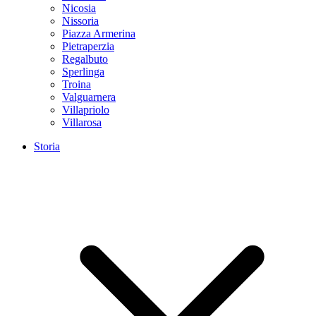
Nicosia
Nissoria
Piazza Armerina
Pietraperzia
Regalbuto
Sperlinga
Troina
Valguarnera
Villapriolo
Villarosa
Storia