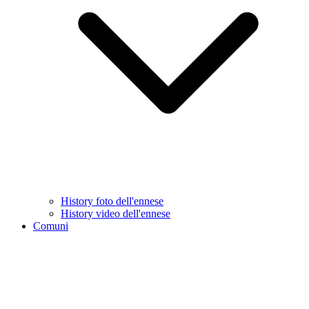
History foto dell'ennese
History video dell'ennese
Comuni