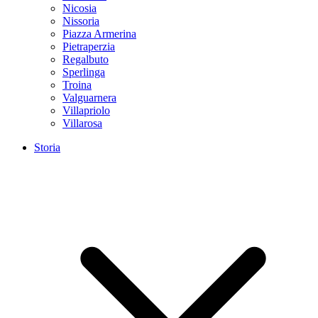
Nicosia
Nissoria
Piazza Armerina
Pietraperzia
Regalbuto
Sperlinga
Troina
Valguarnera
Villapriolo
Villarosa
Storia