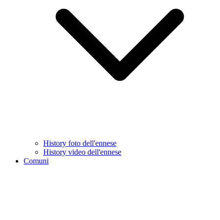
History foto dell'ennese
History video dell'ennese
Comuni