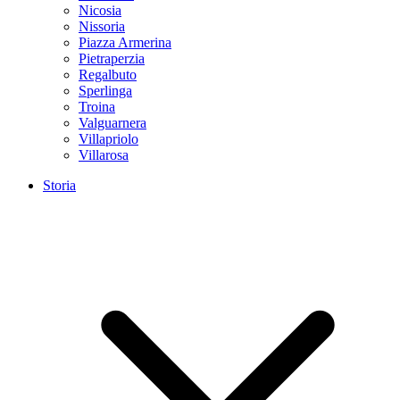
Nicosia
Nissoria
Piazza Armerina
Pietraperzia
Regalbuto
Sperlinga
Troina
Valguarnera
Villapriolo
Villarosa
Storia