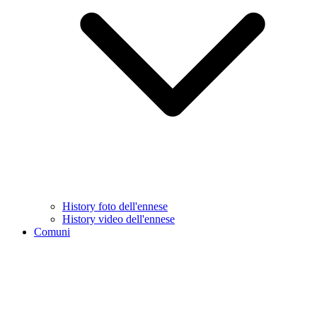
History foto dell'ennese
History video dell'ennese
Comuni