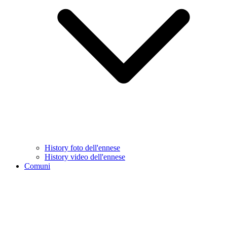
History foto dell'ennese
History video dell'ennese
Comuni