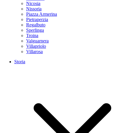
Nicosia
Nissoria
Piazza Armerina
Pietraperzia
Regalbuto
Sperlinga
Troina
Valguarnera
Villapriolo
Villarosa
Storia