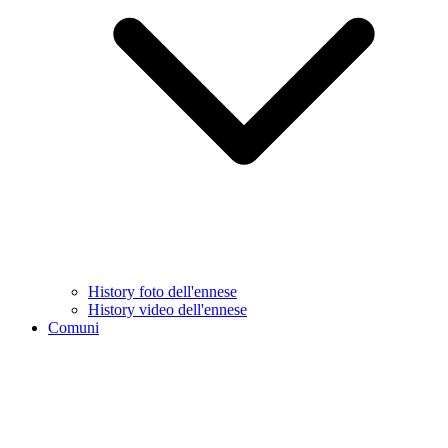
History foto dell'ennese
History video dell'ennese
Comuni