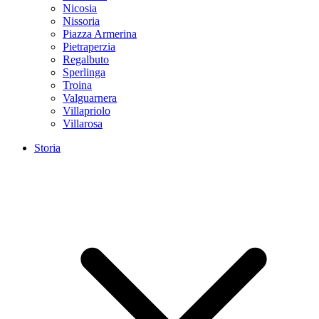
Nicosia
Nissoria
Piazza Armerina
Pietraperzia
Regalbuto
Sperlinga
Troina
Valguarnera
Villapriolo
Villarosa
Storia