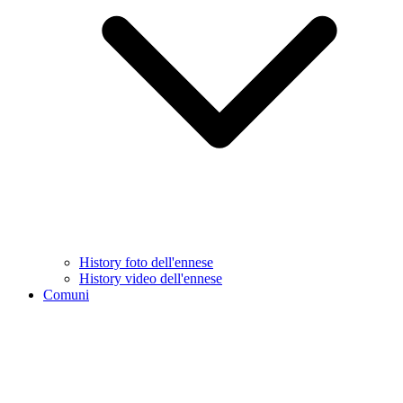
History foto dell'ennese
History video dell'ennese
Comuni