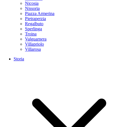
Nicosia
Nissoria
Piazza Armerina
Pietraperzia
Regalbuto
Sperlinga
Troina
Valguarnera
Villapriolo
Villarosa
Storia