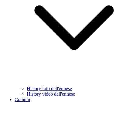
History foto dell'ennese
History video dell'ennese
Comuni