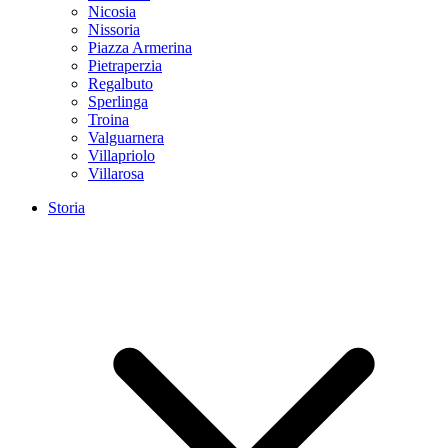
Nicosia
Nissoria
Piazza Armerina
Pietraperzia
Regalbuto
Sperlinga
Troina
Valguarnera
Villapriolo
Villarosa
Storia