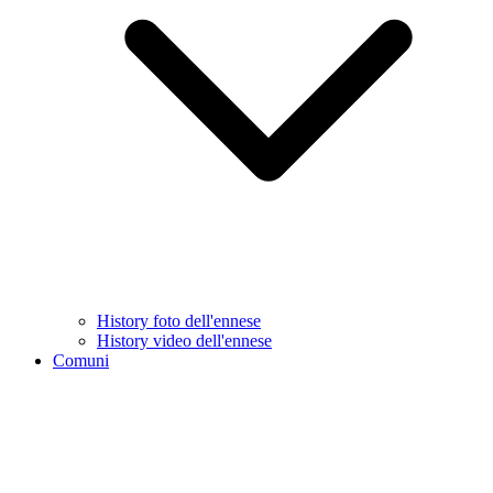
History foto dell'ennese
History video dell'ennese
Comuni