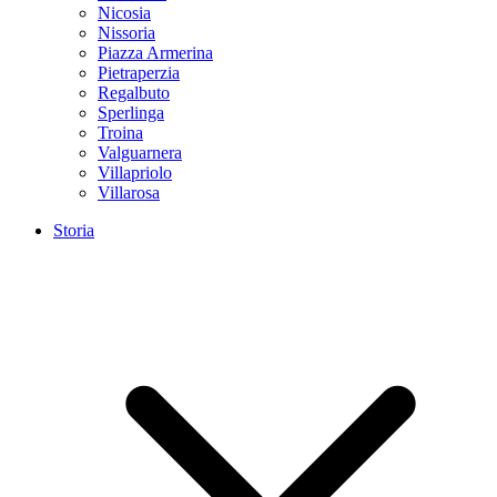
Nicosia
Nissoria
Piazza Armerina
Pietraperzia
Regalbuto
Sperlinga
Troina
Valguarnera
Villapriolo
Villarosa
Storia