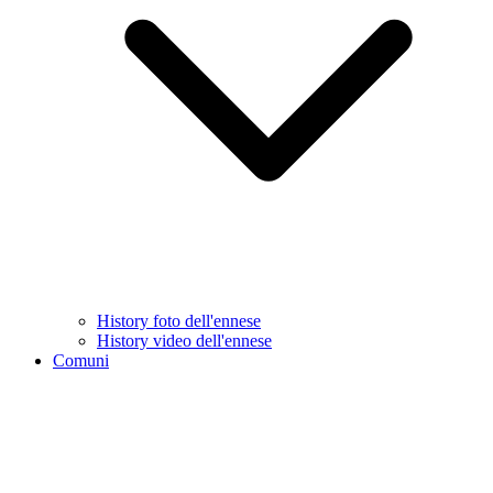
History foto dell'ennese
History video dell'ennese
Comuni