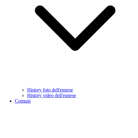
History foto dell'ennese
History video dell'ennese
Comuni