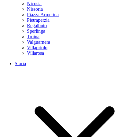
Nicosia
Nissoria
Piazza Armerina
Pietraperzia
Regalbuto
Sperlinga
Troina
Valguarnera
Villapriolo
Villarosa
Storia