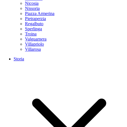
Nicosia
Nissoria
Piazza Armerina
Pietraperzia
Regalbuto
Sperlinga
Troina
Valguarnera
Villapriolo
Villarosa
Storia