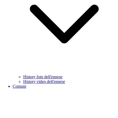
History foto dell'ennese
History video dell'ennese
Comuni