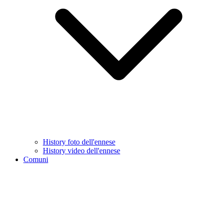
History foto dell'ennese
History video dell'ennese
Comuni