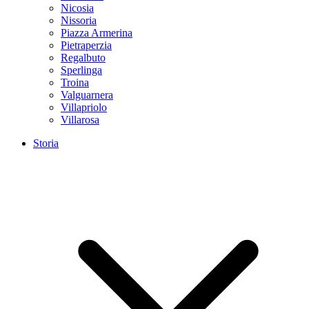
Nicosia
Nissoria
Piazza Armerina
Pietraperzia
Regalbuto
Sperlinga
Troina
Valguarnera
Villapriolo
Villarosa
Storia