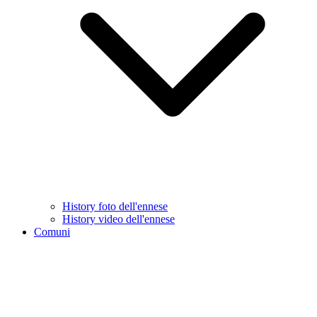
History foto dell'ennese
History video dell'ennese
Comuni