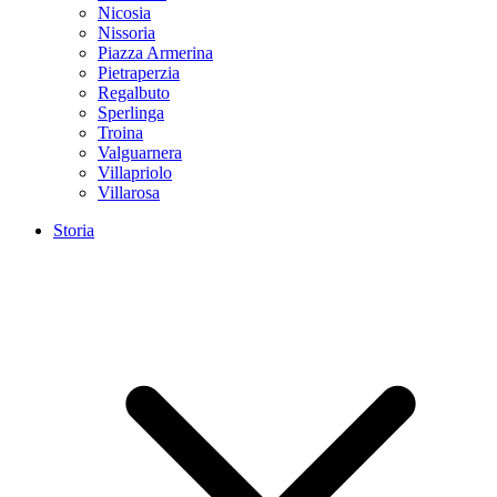
Nicosia
Nissoria
Piazza Armerina
Pietraperzia
Regalbuto
Sperlinga
Troina
Valguarnera
Villapriolo
Villarosa
Storia