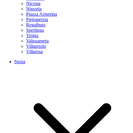
Nicosia
Nissoria
Piazza Armerina
Pietraperzia
Regalbuto
Sperlinga
Troina
Valguarnera
Villapriolo
Villarosa
Storia