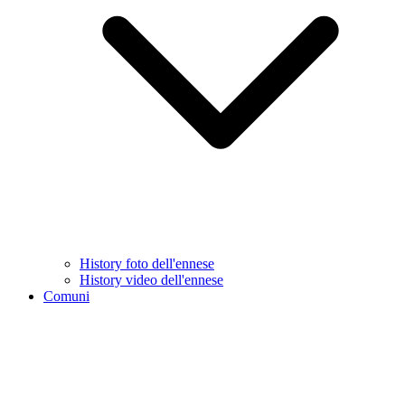
History foto dell'ennese
History video dell'ennese
Comuni