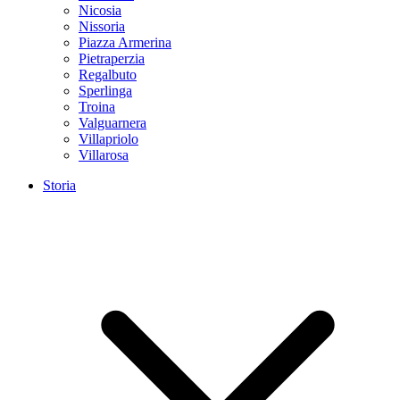
Nicosia
Nissoria
Piazza Armerina
Pietraperzia
Regalbuto
Sperlinga
Troina
Valguarnera
Villapriolo
Villarosa
Storia