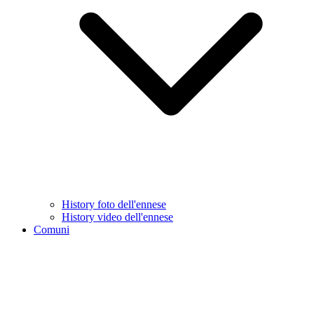
History foto dell'ennese
History video dell'ennese
Comuni