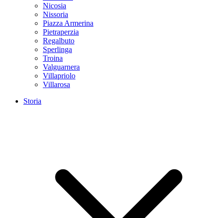
Nicosia
Nissoria
Piazza Armerina
Pietraperzia
Regalbuto
Sperlinga
Troina
Valguarnera
Villapriolo
Villarosa
Storia