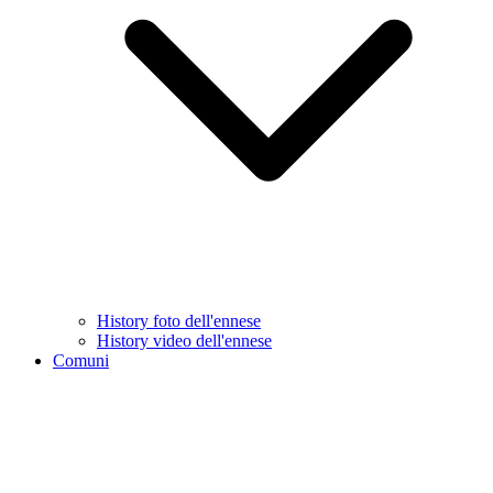
History foto dell'ennese
History video dell'ennese
Comuni