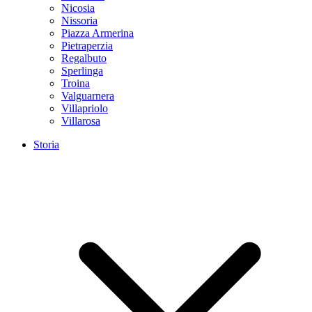
Nicosia
Nissoria
Piazza Armerina
Pietraperzia
Regalbuto
Sperlinga
Troina
Valguarnera
Villapriolo
Villarosa
Storia