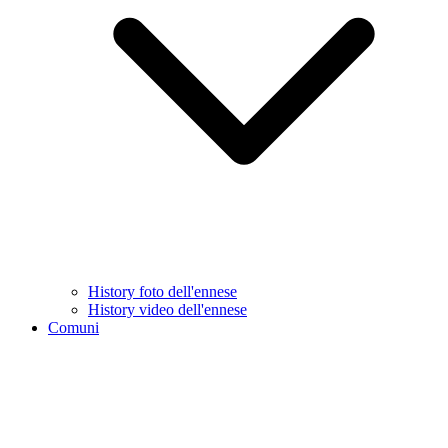
History foto dell'ennese
History video dell'ennese
Comuni