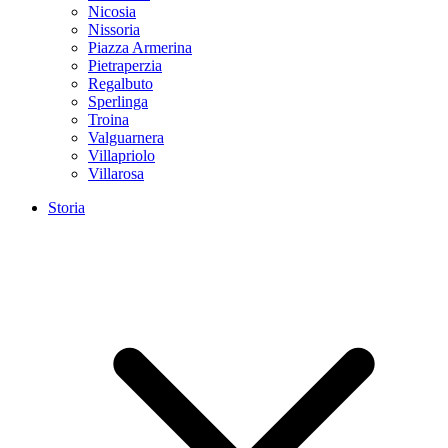
Nicosia
Nissoria
Piazza Armerina
Pietraperzia
Regalbuto
Sperlinga
Troina
Valguarnera
Villapriolo
Villarosa
Storia