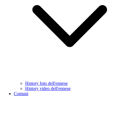
History foto dell'ennese
History video dell'ennese
Comuni