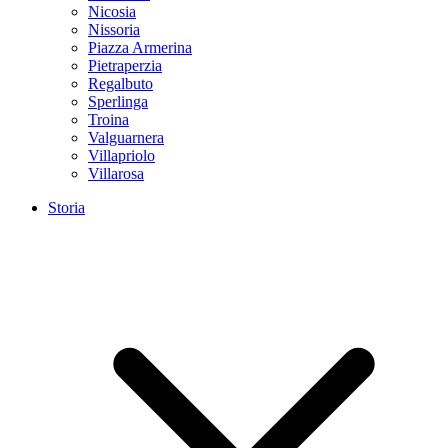
Nicosia
Nissoria
Piazza Armerina
Pietraperzia
Regalbuto
Sperlinga
Troina
Valguarnera
Villapriolo
Villarosa
Storia