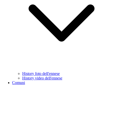
History foto dell'ennese
History video dell'ennese
Comuni