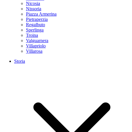
Nicosia
Nissoria
Piazza Armerina
Pietraperzia
Regalbuto
Sperlinga
Troina
Valguarnera
Villapriolo
Villarosa
Storia