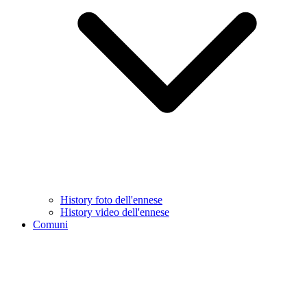
History foto dell'ennese
History video dell'ennese
Comuni