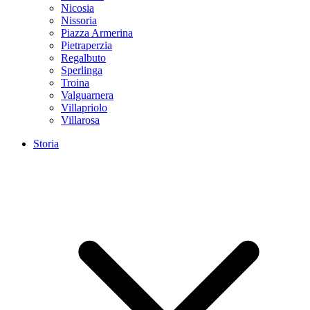
Nicosia
Nissoria
Piazza Armerina
Pietraperzia
Regalbuto
Sperlinga
Troina
Valguarnera
Villapriolo
Villarosa
Storia