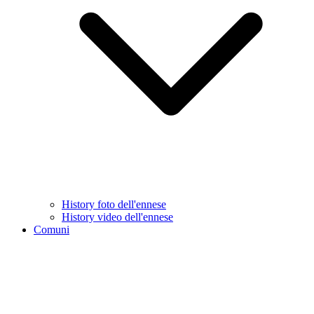
History foto dell'ennese
History video dell'ennese
Comuni