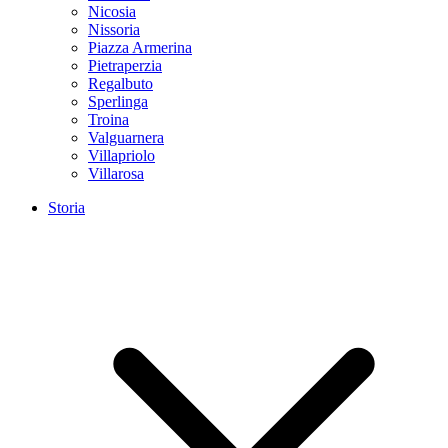
Nicosia
Nissoria
Piazza Armerina
Pietraperzia
Regalbuto
Sperlinga
Troina
Valguarnera
Villapriolo
Villarosa
Storia