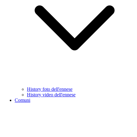
History foto dell'ennese
History video dell'ennese
Comuni