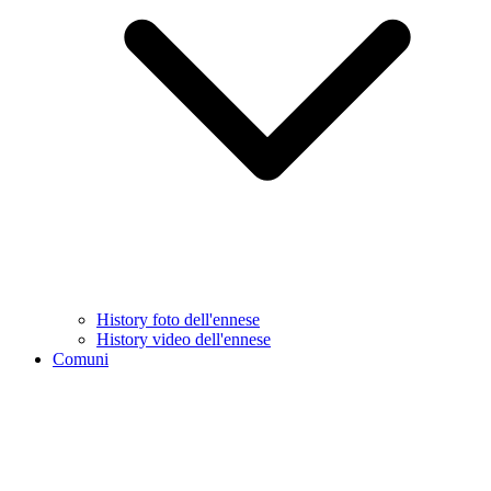
History foto dell'ennese
History video dell'ennese
Comuni