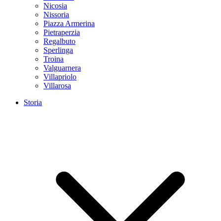
Nicosia
Nissoria
Piazza Armerina
Pietraperzia
Regalbuto
Sperlinga
Troina
Valguarnera
Villapriolo
Villarosa
Storia