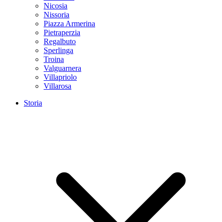
Nicosia
Nissoria
Piazza Armerina
Pietraperzia
Regalbuto
Sperlinga
Troina
Valguarnera
Villapriolo
Villarosa
Storia