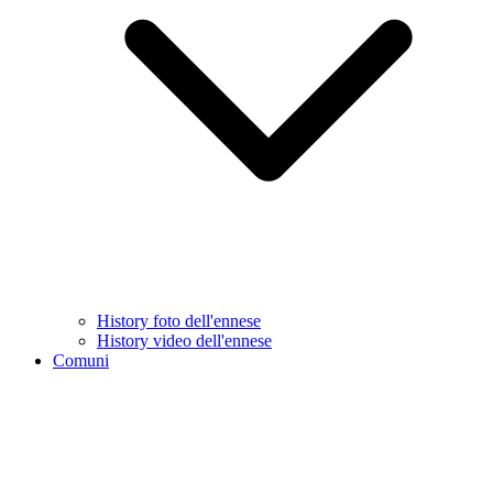
History foto dell'ennese
History video dell'ennese
Comuni