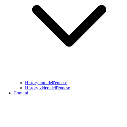
History foto dell'ennese
History video dell'ennese
Comuni