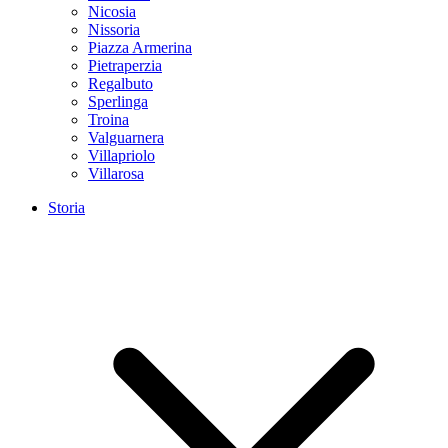
Nicosia
Nissoria
Piazza Armerina
Pietraperzia
Regalbuto
Sperlinga
Troina
Valguarnera
Villapriolo
Villarosa
Storia