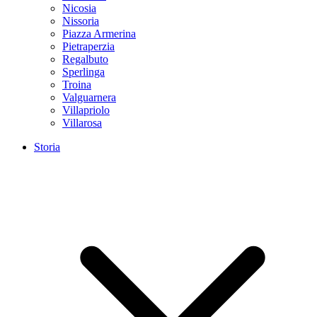
Nicosia
Nissoria
Piazza Armerina
Pietraperzia
Regalbuto
Sperlinga
Troina
Valguarnera
Villapriolo
Villarosa
Storia