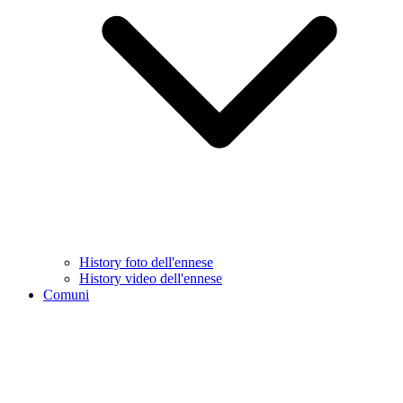
History foto dell'ennese
History video dell'ennese
Comuni