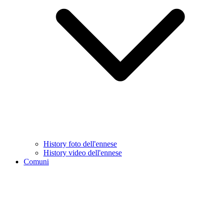
History foto dell'ennese
History video dell'ennese
Comuni