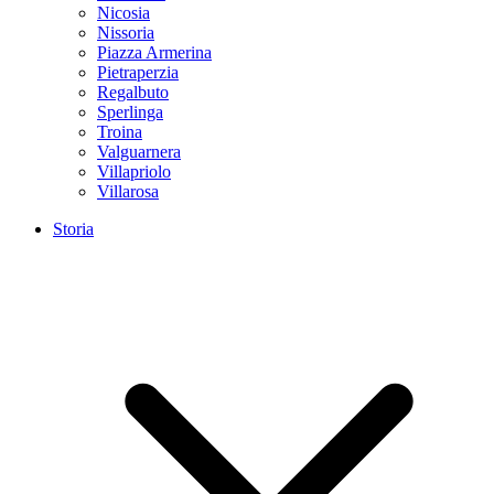
Nicosia
Nissoria
Piazza Armerina
Pietraperzia
Regalbuto
Sperlinga
Troina
Valguarnera
Villapriolo
Villarosa
Storia