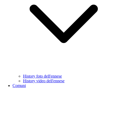
History foto dell'ennese
History video dell'ennese
Comuni