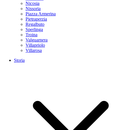
Nicosia
Nissoria
Piazza Armerina
Pietraperzia
Regalbuto
Sperlinga
Troina
Valguarnera
Villapriolo
Villarosa
Storia