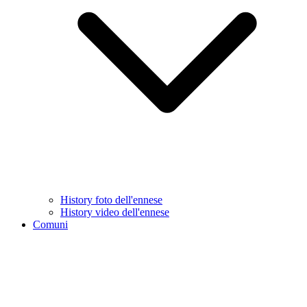
History foto dell'ennese
History video dell'ennese
Comuni