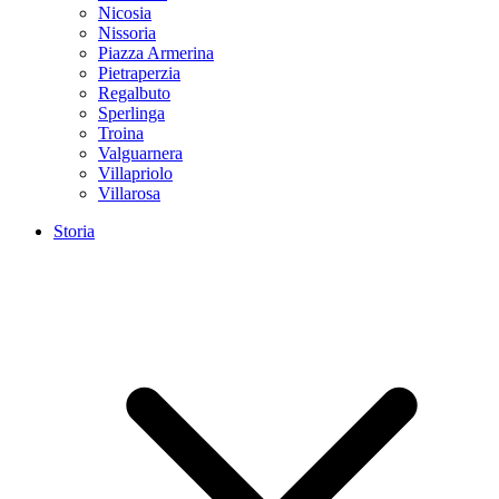
Nicosia
Nissoria
Piazza Armerina
Pietraperzia
Regalbuto
Sperlinga
Troina
Valguarnera
Villapriolo
Villarosa
Storia