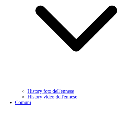
History foto dell'ennese
History video dell'ennese
Comuni