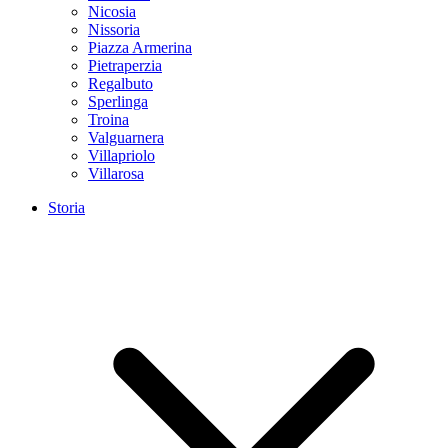
Nicosia
Nissoria
Piazza Armerina
Pietraperzia
Regalbuto
Sperlinga
Troina
Valguarnera
Villapriolo
Villarosa
Storia