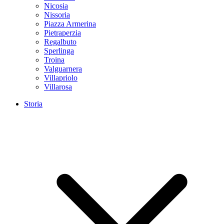
Nicosia
Nissoria
Piazza Armerina
Pietraperzia
Regalbuto
Sperlinga
Troina
Valguarnera
Villapriolo
Villarosa
Storia