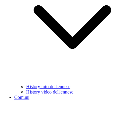
History foto dell'ennese
History video dell'ennese
Comuni