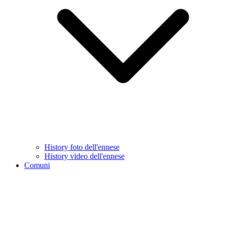
History foto dell'ennese
History video dell'ennese
Comuni