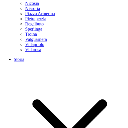
Nicosia
Nissoria
Piazza Armerina
Pietraperzia
Regalbuto
Sperlinga
Troina
Valguarnera
Villapriolo
Villarosa
Storia